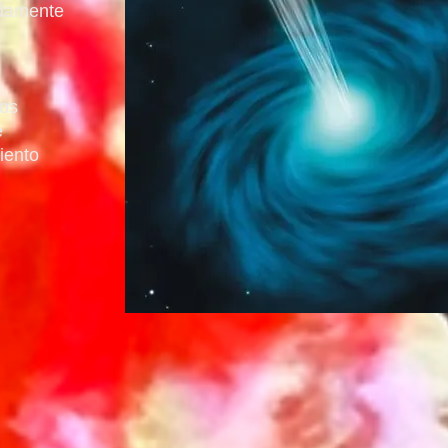
damente
mos
e
iento