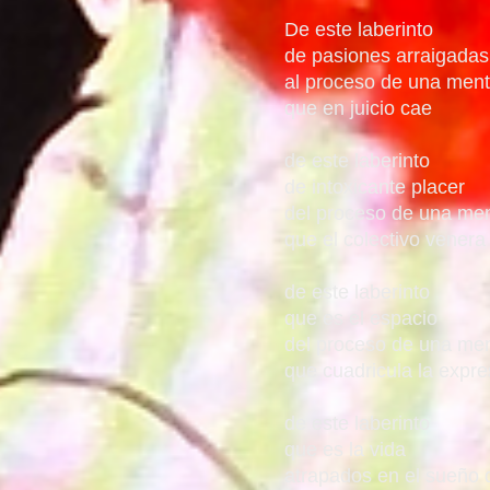
De este laberinto
de pasiones arraigadas
al proceso de una men
que en juicio cae
de este laberinto
de intoxicante placer
del proceso de una me
que el colectivo venera
de este laberinto
que es el espacio
del proceso de una me
que cuadricula la expre
de este laberinto
que es la vida
atrapados en el sueño 