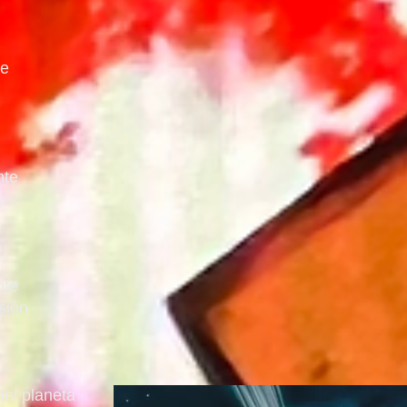
te
nte
nte
sión
del planeta