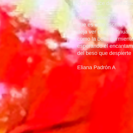
que seduce desenfada
de este laberinto
que es este escrito
deja ver que continua
como la bella durmient
esperando el encantam
del beso que despierte
Eliana Padrón A