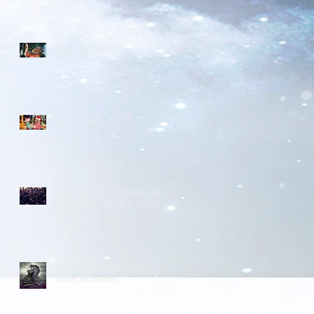
El verdadero Virus
La Navidad
La enfermedad mental que se
convirtió en un virus en el
Planeta
La Guerra creada de los
Seres Humanos