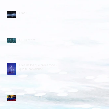
Eras Tu
El Cuentista
Eres de los que crees todo lo
que te han dicho?
Un Paraiso Perdido