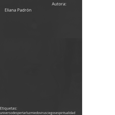
                                              Autora: 
Eliana Padrón
Etiquetas:
universo
despertar
luz
miedo
virus
ciegos
espiritualidad