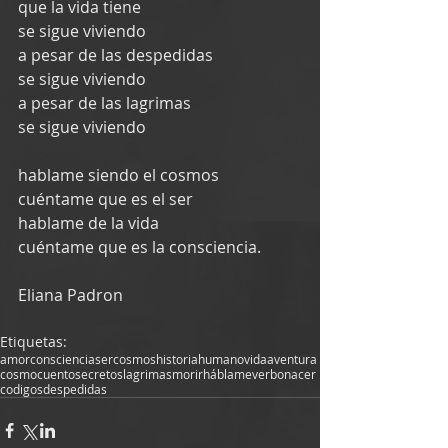
que la vida tiene
se sigue viviendo
a pesar de las despedidas
se sigue viviendo
a pesar de las lagrimas
se sigue viviendo
hablame siendo el cosmos
cuéntame que es el ser
hablame de la vida
cuéntame que es la consciencia.  
Eliana Padron
Etiquetas:
amor
consciencia
ser
cosmos
historia
humano
vida
aventura
cosmo
cuento
secretos
lagrimas
morir
háblame
verbo
nacer
codigos
despedidas