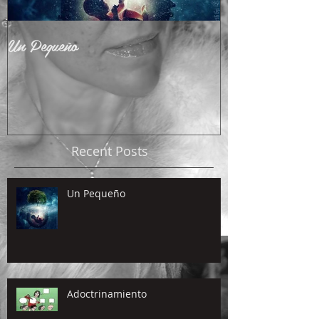
Un Pequeño
Adoctrinamient
Recent Posts
Un Pequeño
Adoctrinamiento