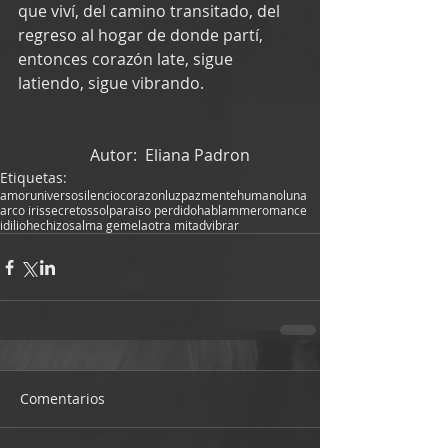
que viví, del camino transitado, del 
regreso al hogar de donde partí, 
entonces corazón late, sigue 
latiendo, sigue vibrando.
                  Autor:  Eliana Padron
Etiquetas:
amor
universo
silencio
corazon
luz
paz
mente
humano
luna
arco iris
secretos
sol
paraiso perdido
hablamme
romance
idilio
hechizos
alma gemela
otra mitad
vibrar
Comentarios