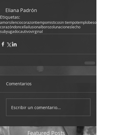
Eliana Padrón
Etiquetas:
amor
silencio
corazon
tiempo
mistico
sin tiempo
templo
beso
corazón
doncella
ilusion
alborozo
lunaciones
lecho
subyugado
cautivo
virginal
Comentarios
Escribir un comentario...
Featured Posts