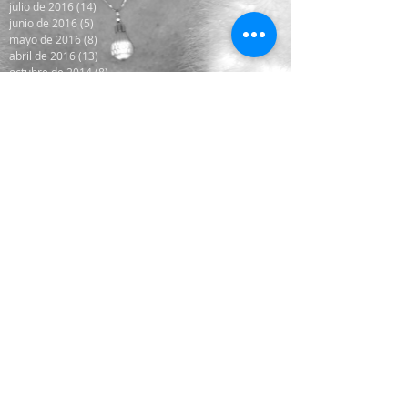
julio de 2016
(14)
14 entradas
junio de 2016
(5)
5 entradas
mayo de 2016
(8)
8 entradas
abril de 2016
(13)
13 entradas
octubre de 2014
(8)
8 entradas
Search By Tags
2020
ADN
Acuario
Aire
Anifes
Conjuciones
Espiritus Guardianes
Gran Mutación
Juegos
Matrix
Merry Christmas
Navidad
Punto
abrazar
aceptacion
aceptación
adoctrinamiento
alas
alborozo
alegria
alianza