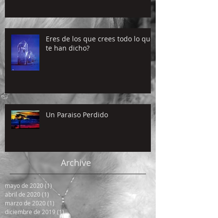
Eres de los que crees todo lo que
te han dicho?
Un Paraiso Perdido
Archive
mayo de 2020
(1)
1 entrada
abril de 2020
(1)
1 entrada
marzo de 2020
(1)
1 entrada
diciembre de 2019
(1)
1 entrada