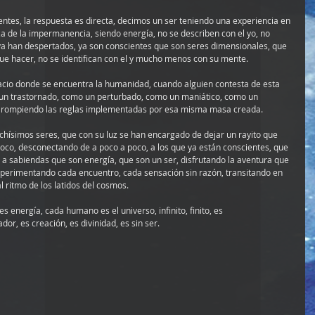
ntes, la respuesta es directa, decimos un ser teniendo una experiencia en 
teza de la impermanencia, siendo energía, no se describen con el yo, no 
ya han despertados, ya son conscientes que son seres dimensionales, que 
 que hacer, no se identifican con el y mucho menos con su mente.
acio donde se encuentra la humanidad, cuando alguien contesta de esta 
un trastornado, como un perturbado, como un maniático, como un 
á rompiendo las reglas implementadas por esa misma masa creada.
ísimos seres, que con su luz se han encargado de dejar un rayito que 
co, desconectando de a poco a poco, a los que ya están conscientes, que 
, a sabiendas que son energía, que son un ser, disfrutando la aventura que 
xperimentando cada encuentro, cada sensación sin razón, transitando en 
al ritmo de los latidos del cosmos.
energía, cada humano es el universo, infinito, finito, es 
r, es creación, es divinidad, es sin ser.