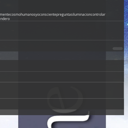
mente
cosmo
humanos
yo
consciente
preguntas
iluminacion
controlar
endero