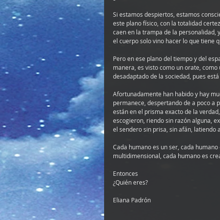
Si estamos despiertos, estamos conscie
este plano físico, con la totalidad cer
caen en la trampa de la personalidad, 
el cuerpo solo vino hacer lo que tiene
Pero en ese plano del tiempo y del esp
manera, es visto como un orate, como 
desadaptado de la sociedad, pues est
Afortunadamente han habido y hay much
permanece, despertando de a poco a po
están en el prisma exacto de la verdad
escogieron, riendo sin razón alguna, e
el sendero sin prisa, sin afán, latiendo 
Cada humano es un ser, cada humano es 
multidimensional, cada humano es creado
Entonces
¿Quién eres?
Eliana Padrón