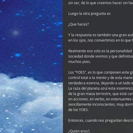
sin ser, de lo que creemos hacer sin ha
Luego la otra pregunta es
¿Que haces?
Y la respuesta es también una gran auto
en los ojos, nos convertimos en lo que
Realmente eso solo es la personalidad 
sociedad donde vivimos y que definitiv
muchos yoes.
Los “YOES”, es lo que componen este g
control total a la mente y de esta mane
verdadera esencia, dejando a un lado el 
La raza del planeta azul esta inseminiz
de la gran masa terrestre, que está ca
en acciones, en verbo, en extenuantes c
sencillamente inconscientes, muy dormi
de los YOES.
Entonces, cuando nos preguntan descr
¿Quién eres?,