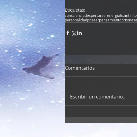
Etiquetas:
consciencia
despertar
ser
energia
luz
infinito
personalidad
poseer
pensamiento
prisma
s
Comentarios
Escribir un comentario...