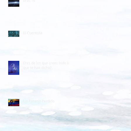
Eras Tu
El Cuentista
Eres de los que crees todo lo
que te han dicho?
Un Paraiso Perdido