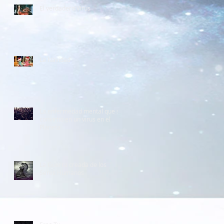
El verdadero Virus
La Navidad
La enfermedad mental que se
convirtió en un virus en el
Planeta
La Guerra creada de los
Seres Humanos