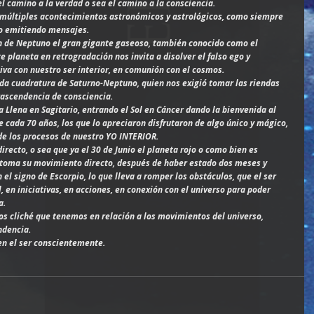
l camino a la verdad o sea el camino a la consciencia.
e múltiples acontecimientos astronómicos y astrológicos, como siempre 
to emitiendo mensajes.
n de Neptuno el gran gigante gaseoso, también conocido como el 
e planeta en retrogradación nos invita a disolver el falso ego y 
va con nuestro ser interior, en comunión con el cosmos.
nda cuadratura de Saturno-Neptuno, quien nos exigió tomar las riendas 
rascendencia de consciencia.
ve cada 70 años, los que lo apreciaron disfrutaron de algo único y mágico, 
de los procesos de nuestro YO INTERIOR.
irecto, o sea que ya el 30 de Junio el planeta rojo o como bien es 
etoma su movimiento directo, después de haber estado dos meses y 
 el signo de Escorpio, lo que lleva a romper los obstáculos, que el ser 
, en iniciativas, en acciones, en conexión con el universo para poder 
a.
os cliché que tenemos en relación a los movimientos del universo, 
ndencia.
n el ser conscientemente.