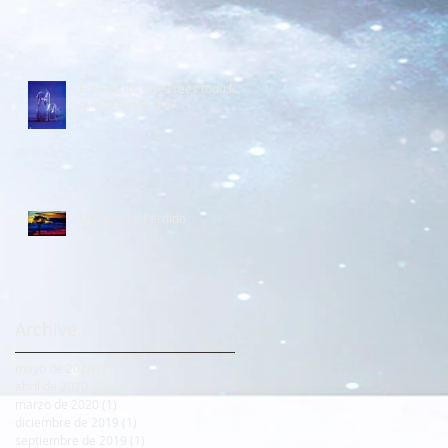
Eres de los que crees todo lo
que te han dicho?
Un Paraiso Perdido
Archive
mayo de 2020
(1)
1 entrada
abril de 2020
(1)
1 entrada
marzo de 2020
(1)
1 entrada
diciembre de 2019
(1)
1 entrada
septiembre de 2019
(1)
1 entrada