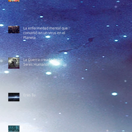
La enfermedad mental que se
convirtió en un virus en el
Planeta
La Guerra creada de los
Seres Humanos
Eras Tu
El Cuentista