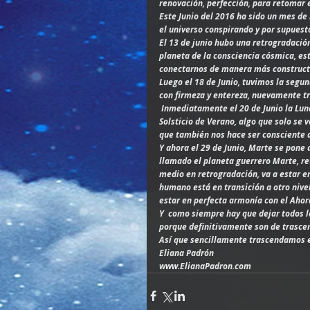
renovación, perfección, para retomar e
Este Junio del 2016 ha sido un mes d
el universo conspirando y por supues
El 13 de junio hubo una retrogradació
planeta de la consciencia cósmica, est
conectarnos de manera más constructi
Luego el 18 de Junio, tuvimos la segu
con firmeza y entereza, nuevamente t
 Inmediatamente el 20 de Junio la Luna Llena en Sagitario, entrando el Sol en Cáncer dando la bienvenida al 
Solsticio de Verano, algo que solo se 
que también nos hace ser consciente 
Y ahora el 29 de Junio, Marte se pone d
llamado el planeta guerrero Marte, r
medio en retrogradación, va a estar en
humano está en transición a otro nivel
estar en perfecta armonía con el Ahor
Y  como siempre hay que dejar todos l
porque definitivamente son de trasce
Así que sencillamente trascendamos e
Eliana Padrón
www.ElianaPadron.com