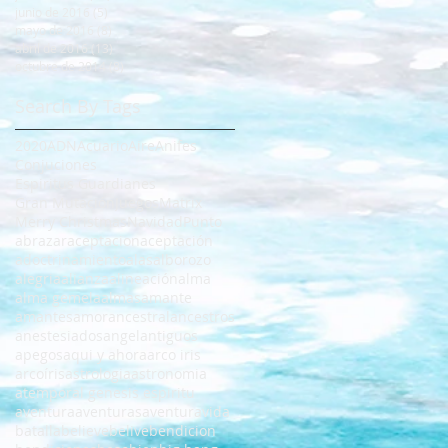
junio de 2016
(5)
5 entradas
mayo de 2016
(8)
8 entradas
abril de 2016
(13)
13 entradas
octubre de 2014
(8)
8 entradas
Search By Tags
2020
ADN
Acuario
Aire
Anifes
Conjuciones
Espiritus Guardianes
Gran Mutación
Juegos
Matrix
Merry Christmas
Navidad
Punto
abrazar
aceptacion
aceptación
adoctrinamiento
alas
alborozo
alegria
alianza
alineación
alma
alma gemela
almas
amante
amantes
amor
ancestral
ancestros
anestesiados
angel
antiguos
apegos
aqui y ahora
arco iris
arcoíris
astrologia
astronomia
atemporal genesis espiritu
aventura
aventuras
aventuravida
batalla
believe
belive
bendicion