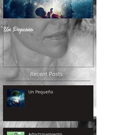
Un Pequeño
Adoctrinamient
Recent Posts
Un Pequeño
Adoctrinamiento