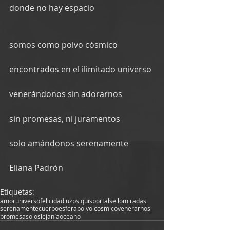
donde no hay espacio
somos como polvo cósmico
encontrados en el ilimitado universo
venerándonos sin adorarnos
sin promesas, ni juramentos
solo amándonos serenamente
Eliana Padrón
Etiquetas:
amor
universo
felicidad
luz
psiquis
portal
sello
miradas
serenamente
cuerpo
esfera
polvo cosmico
venerarnos
promesas
ojos
lejanía
oceano