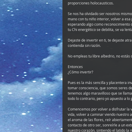
proporciones holocausticos.
Se nos ha olvidado ser nosotros mismos
mano con tu niño interior, volver a es
esperando algo como reconocimiento d
tu Chi energético se debilita, se va len
Dejaste de invertir en ti, te dejaste at
contienda sin razón.
No empleas tu libre albedrio, no estás
Entonces 
¿Cómo invertir?
Pues es la más sencilla y placentera 
tomar consciencia, que somos seres de 
tenemos algo maravilloso que se llama l
todo lo contrario, pero yo apuesto a l
Comencemos por volver a disfrutar la v
vida, volver a caminar viendo nuestro 
el aroma de las flores, reír abiertament
contacto de otro ser, sonreírle a un ext
nuestro corazón, sintiendo el latido la 