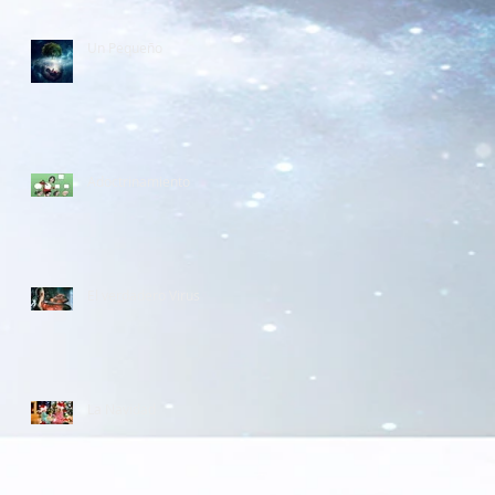
Un Pequeño
Adoctrinamiento
El verdadero Virus
La Navidad