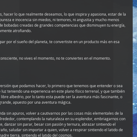
, hacer lo que realmente deseamos, lo que inspira y apasiona, estar de la 
a pureza e inocencia sin miedos, ni temores, ni angustia y mucho menos 
e bobadas creadas de grandes competencias que disminuyen tu energía, 
tamente atrofiando.
rapar por el sueño del planeta, te convertiste en un producto más en esa 
 consciente, no vives el momento, no te conviertes en el momento.
inversión que podamos hacer, lo primero que tenemos que entender o sea 
luz teniendo una experiencia en este plano físico terrenal, y que también 
ibre albedrio, por lo tanto esta puede ser la aventura más fascinante, o 
o grande, apuesto por una aventura mágica.
ida sin apuros, volver a cautivarnos por las cosas más elementales de la 
alrededor, contemplando la naturaleza en su esplendor, embriagarnos con 
e, danzar sin parar, besar con pasión y ternura, abrazar sintiendo el 
raño, saludar sin importar a quien, volver a respirar sintiendo el latido de 
madre tierra, sintiendo el latido del cosmos.