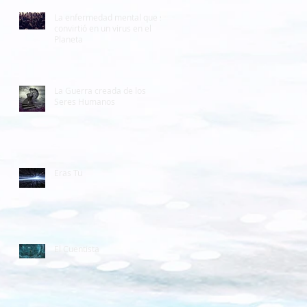
La enfermedad mental que se
convirtió en un virus en el
Planeta
La Guerra creada de los
Seres Humanos
Eras Tu
El Cuentista