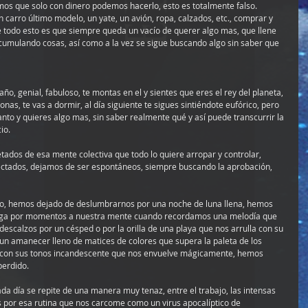
s que solo con dinero podemos hacerlo, esto es totalmente falso.
n carro último modelo, un yate, un avión, ropa, calzados, etc., comprar y 
 todo esto es que siempre queda un vacío de querer algo mas, que llene 
cumulando cosas, así como a la vez se sigue buscando algo sin saber que 
ño, genial, fabuloso, te montas en el y sientes que eres el rey del planeta, 
onas, te vas a dormir, al día siguiente te sigues sintiéndote eufórico, pero 
nto y quieres algo mas, sin saber realmente qué y así puede transcurrir la 
io.
ados de esa mente colectiva que todo lo quiere arropar y controlar, 
ectados, dejamos de ser espontáneos, siempre buscando la aprobación, 
do, hemos dejado de deslumbrarnos por una noche de luna llena, hemos 
lega por momentos a nuestra mente cuando recordamos una melodía que 
scalzos por un césped o por la orilla de una playa que nos arrulla con su 
n amanecer lleno de matices de colores que supera la paleta de los 
so con sus tonos incandescente que nos envuelve mágicamente, hemos 
perdido.
da día se repite de una manera muy tenaz, entre el trabajo, las intensas 
dos por esa rutina que nos carcome como un virus apocalíptico de 