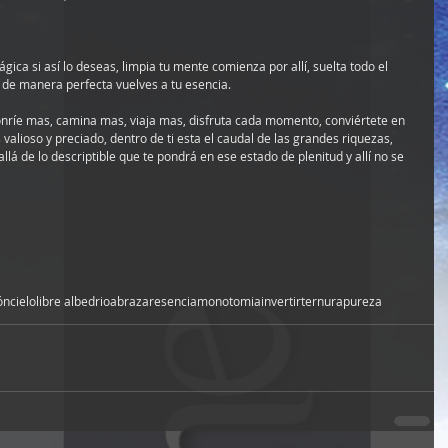
ica si así lo deseas, limpia tu mente comienza por allí, suelta todo el 
o de manera perfecta vuelves a tu esencia. 
onríe mas, camina mas, viaja mas, disfruta cada momento, conviértete en 
s valioso y preciado, dentro de ti esta el caudal de las grandes riquezas, 
lá de lo descriptible que te pondrá en ese estado de plenitud y allí no se 
ón
cielo
libre albedrio
abrazar
esencia
monotomia
invertir
ternura
pureza