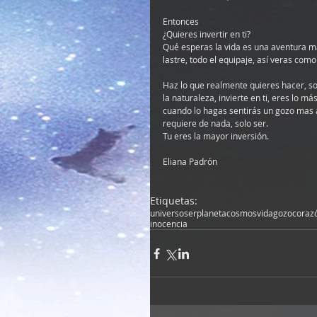
Entonces 
¿Quieres invertir en ti?
Qué esperas la vida es una aventura mág
lastre, todo el equipaje, así veras com
Haz lo que realmente quieres hacer, s
la naturaleza, invierte en ti, eres lo má
cuando lo hagas sentirás un gozo mas al
requiere de nada, solo ser.
Tu eres la mayor inversión.
Eliana Padrón
Etiquetas:
universo
ser
planeta
cosmos
vida
gozo
coraz
inocencia