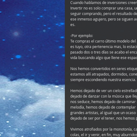
Cuando hablamos de inversiones creemo
Invertir no es solo comprar una casa, u
seguir comprando, pero el resultado de
ese inmenso agujero, pero se siguen a
es.
-Por ejemplo: 
Te compras el carro último modelo del a
es tuyo, otra pertenencia mas, lo estaci
pasado dos o tres días se acabo el enca
vida buscando algo que llene ese espac
Nos hemos convertidos en seres etiquet
estamos allí atrapados, dormidos, con
siempre escondiendo nuestra esencia.
Hemos dejado de ver un cielo estrella
dejado de danzar con la música que l
nos seduce, hemos dejado de caminar de
melodía, hemos dejado de contemplar u
grandes artistas, al igual que un oca
dejado de ser por el tener, nos hemos 
Vivimos atrofiados por la monotonía, ca
colas, el ir y venir, en fin, muy aburri