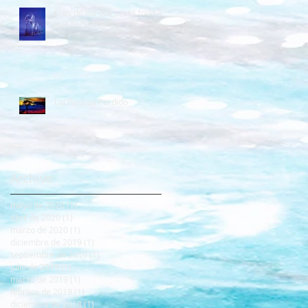
Eres de los que crees todo lo
que te han dicho?
Un Paraiso Perdido
Archive
mayo de 2020
(1)
1 entrada
abril de 2020
(1)
1 entrada
marzo de 2020
(1)
1 entrada
diciembre de 2019
(1)
1 entrada
septiembre de 2019
(1)
1 entrada
julio de 2019
(1)
1 entrada
marzo de 2019
(1)
1 entrada
febrero de 2019
(1)
1 entrada
diciembre de 2018
(1)
1 entrada