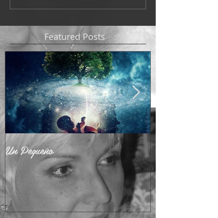
Featured Posts
Un Pequeño
Adoctrinamient