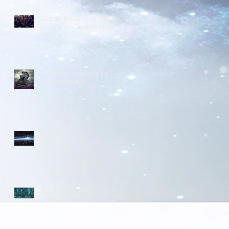
La enfermedad mental que se
convirtió en un virus en el
Planeta
La Guerra creada de los
Seres Humanos
Eras Tu
El Cuentista