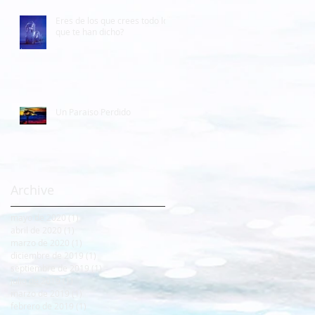
Eres de los que crees todo lo
que te han dicho?
Un Paraiso Perdido
Archive
mayo de 2020
(1)
1 entrada
abril de 2020
(1)
1 entrada
marzo de 2020
(1)
1 entrada
diciembre de 2019
(1)
1 entrada
septiembre de 2019
(1)
1 entrada
julio de 2019
(1)
1 entrada
marzo de 2019
(1)
1 entrada
febrero de 2019
(1)
1 entrada