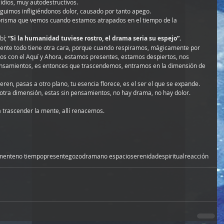
idios, muy autodestructivos.
eguimos infligiéndonos dolor, causado por tanto apego.
 prisma que vemos cuando estamos atrapados en el tiempo de la 
í; 
“Si la humanidad tuviese rostro, el drama seria su espejo”.
ente todo tiene otra cara, porque cuando respiramos, mágicamente por 
s con el Aquí y Ahora, estamos presentes, estamos despiertos, nos 
nsamientos, es entonces que trascendemos, entramos en la dimensión de 
eren, pasas a otro plano, tu esencia florece, es el ser el que se expande.
en otra dimensión, estas sin pensamientos, no hay drama, no hay dolor.
ra trascender la mente, allí renacemos.
mente
no tiempo
presente
gozo
drama
no espacio
serenidad
espiritual
reacción