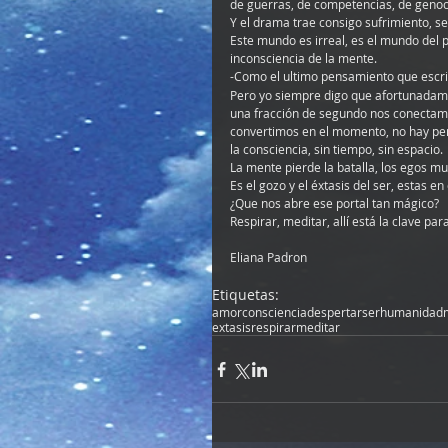
de guerras, de competencias, de genoc
Y el drama trae consigo sufrimiento, s
Este mundo es irreal, es el mundo del
inconsciencia de la mente.
-Como el ultimo pensamiento que escrib
Pero yo siempre digo que afortunadam
una fracción de segundo nos conectamo
convertimos en el momento, no hay pe
la consciencia, sin tiempo, sin espacio.
La mente pierde la batalla, los egos mu
Es el gozo y el éxtasis del ser, estas 
¿Que nos abre ese portal tan mágico?
Respirar, meditar, allí está la clave pa
Eliana Padron
Etiquetas:
amor
consciencia
despertar
ser
humanidad
extasis
respirar
meditar