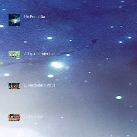
Un Pequeño
Adoctrinamiento
El verdadero Virus
La Navidad