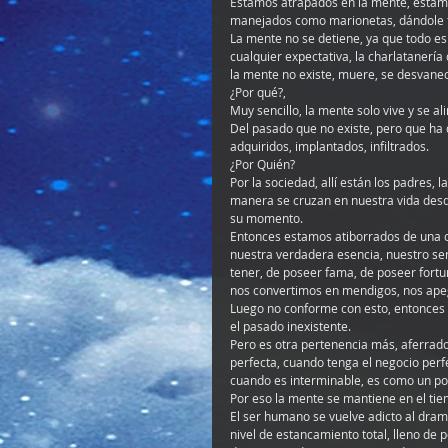
Estamos atrapados en la mente, estamo
manejados como marionetas, dándole to
La mente no se detiene, ya que todo e
cualquier expectativa, la charlatanería
la mente no existe, muere, se desvane
¿Por qué?,
Muy sencillo, la mente solo vive y se a
Del pasado que no existe, pero que h
adquiridos, implantados, infiltrados.
¿Por Quién?
Por la sociedad, allí están los padres, 
manera se cruzan en nuestra vida desde
su momento.
Entonces estamos atiborrados de una c
nuestra verdadera esencia, nuestro se
tener, de poseer fama, de poseer fortu
nos convertimos en mendigos, nos apeg
Luego no conforme con esto, entonces v
el pasado inexistente.
Pero es otra pertenencia más, aferrado
perfecta, cuando tenga el negocio perf
cuando es interminable, es como un poz
Por eso la mente se mantiene en el tie
El ser humano se vuelve adicto al dram
nivel de estancamiento total, lleno de 