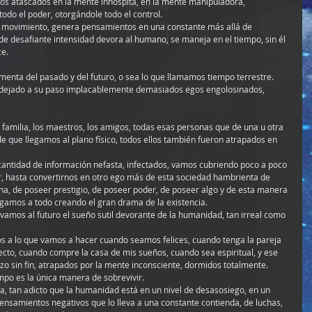
s atascados en la mente inhóspita, en la mente manipuladora, 
do el poder, otorgándole todo el control.
s movimiento, genera pensamientos en una constante más allá de 
 de desafiante intensidad devora al humano, se maneja en el tiempo, sin él 
ce.
limenta del pasado y del futuro, o sea lo que llamamos tiempo terrestre.
a dejado a su paso implacablemente demasiados egos engolosinados, 
la familia, los maestros, los amigos, todas esas personas que de una u otra 
 que llegamos al plano físico, todos ellos también fueron atrapados en 
antidad de información nefasta, infectados, vamos cubriendo poco a poco 
r, hasta convertirnos en otro ego más de esta sociedad hambrienta de 
na, de poseer prestigio, de poseer poder, de poseer algo y de esta manera 
amos a todo creando el gran drama de la existencia.
amos al futuro el sueño sutil devorante de la humanidad, tan irreal como 
s a lo que vamos a hacer cuando seamos felices, cuando tenga la pareja 
ecto, cuando compre la casa de mis sueños, cuando sea espiritual, y ese 
o sin fin, atrapados por la mente inconsciente, dormidos totalmente.
mpo es la única manera de sobrevivir.
a, tan adicto que la humanidad está en un nivel de desasosiego, en un 
pensamientos negativos que lo lleva a una constante contienda, de luchas, 