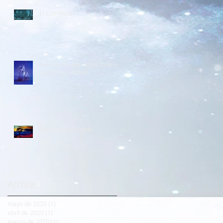
El Cuentista
Eres de los que crees todo lo
que te han dicho?
Un Paraiso Perdido
Archive
mayo de 2020
(1)
1 entrada
abril de 2020
(1)
1 entrada
marzo de 2020
(1)
1 entrada