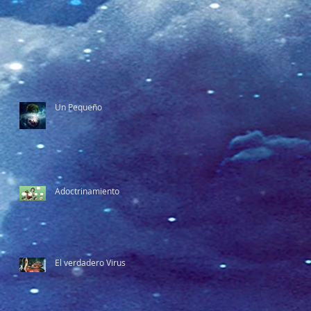
Un Pequeño
Adoctrinamiento
El verdadero Virus