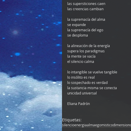
las supersticiones caen
las creencias cambian
la supremacía del alma
se expande
la supremacía del ego
se desploma
la alineación de la energía
supera los paradigmas
la mente se vacía
el silencio calma
lo intangible se vuelve tangible
lo insólito es real
lo sospechado es verdad
la sustancia misma se conecta
unicidad universal
Eliana Padrón
Etiquetas:
silencio
energia
alma
ego
mistico
dimension