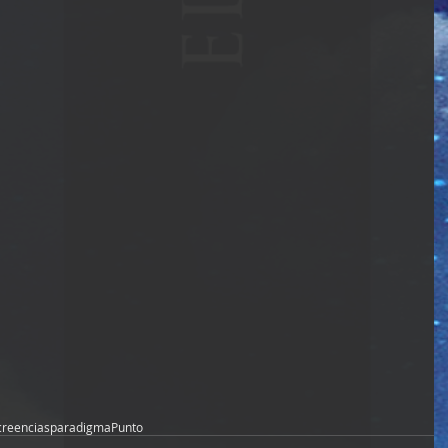
creencias
paradigma
Punto