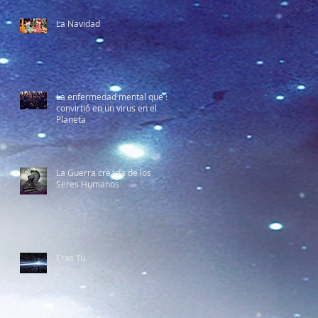
La Navidad
La enfermedad mental que se
convirtió en un virus en el
Planeta
La Guerra creada de los
Seres Humanos
Eras Tu