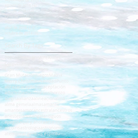
agosto de 2016
(4)
4 entradas
julio de 2016
(14)
14 entradas
junio de 2016
(5)
5 entradas
mayo de 2016
(8)
8 entradas
abril de 2016
(13)
13 entradas
octubre de 2014
(8)
8 entradas
Search By Tags
2020
ADN
Acuario
Aire
Anifes
Conjuciones
Espiritus Guardianes
Gran Mutación
Juegos
Matrix
Merry Christmas
Navidad
Punto
abrazar
aceptacion
aceptación
adoctrinamiento
alas
alborozo
alegria
alianza
alineación
alma
alma gemela
almas
amante
amantes
amor
ancestral
ancestros
anestesiados
angel
antiguos
apegos
aqui y ahora
arco iris
arcoíris
astrologia
astronomia
atemporal genesis espiritu