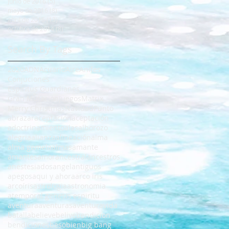
junio de 2016
(5)
5 entradas
mayo de 2016
(8)
8 entradas
abril de 2016
(13)
13 entradas
octubre de 2014
(8)
8 entradas
Search By Tags
2020
ADN
Acuario
Aire
Anifes
Conjuciones
Espiritus Guardianes
Gran Mutación
Juegos
Matrix
Merry Christmas
Navidad
Punto
abrazar
aceptacion
aceptación
adoctrinamiento
alas
alborozo
alegria
alianza
alineación
alma
alma gemela
almas
amante
amantes
amor
ancestral
ancestros
anestesiados
angel
antiguos
apegos
aqui y ahora
arco iris
arcoíris
astrologia
astronomia
atemporal genesis espiritu
aventura
aventuras
aventuravida
batalla
believe
belive
bendicion
bendiciones
beso
bien
big bang