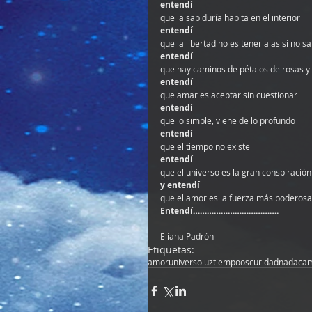
entendí
que la sabiduría habita en el interior
entendí
que la libertad no es tener alas si no s
entendí
que hay caminos de pétalos de rosas y
entendí
que amar es aceptar sin cuestionar
entendí
que lo simple, viene de lo profundo
entendí
que el tiempo no existe
entendí
que el universo es la gran conspiración
y entendí
que el amor es la fuerza más poderosa
Entendí……………………………….
Eliana Padrón
Etiquetas:
amor
universo
luz
tiempo
oscuridad
nada
ca