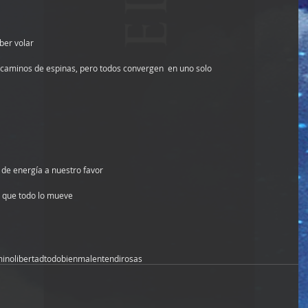
aber volar
 caminos de espinas, pero todos convergen  en uno solo
 de energía a nuestro favor
 que todo lo mueve
mino
libertad
todo
bien
mal
entendi
rosas