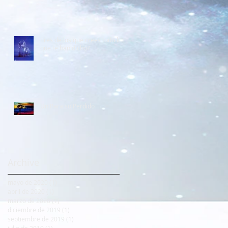
Eres de los que crees todo lo
que te han dicho?
Un Paraiso Perdido
Archive
mayo de 2020
(1)
1 entrada
abril de 2020
(1)
1 entrada
marzo de 2020
(1)
1 entrada
diciembre de 2019
(1)
1 entrada
septiembre de 2019
(1)
1 entrada
julio de 2019
(1)
1 entrada