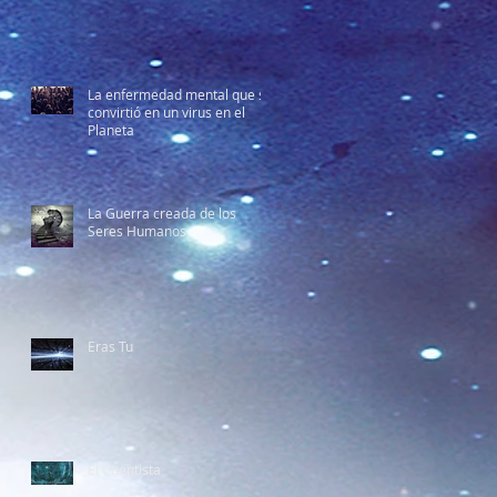
La enfermedad mental que se
convirtió en un virus en el
Planeta
La Guerra creada de los
Seres Humanos
Eras Tu
El Cuentista