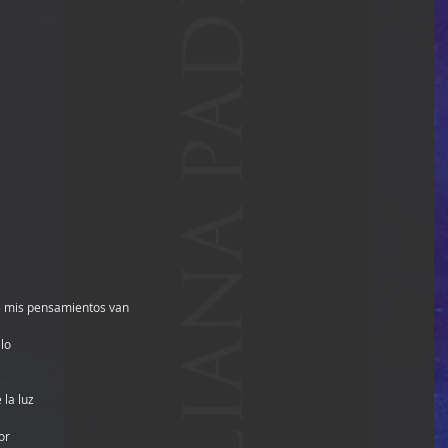
e mis pensamientos van
lo
 la luz
or